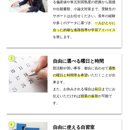
る偏差値や単元別習熟度の把握から面接
や出願書類、小論文対策まで、受験生の
サポートはお任せください。長年の経験
や多くのデータに基づき、
一人ひとりに
合った的確な進路指導や学習アドバイス
を致します。
自由に選べる曜日と時間
部活動や習い事等、都合に合わせて
通塾
の曜日と時間帯を希望
いただくことが出
来ます。
また、お休みされる場合は
前日
までにお
伝えいただければ
授業の振替
が可能で
す。
自由に使える自習室