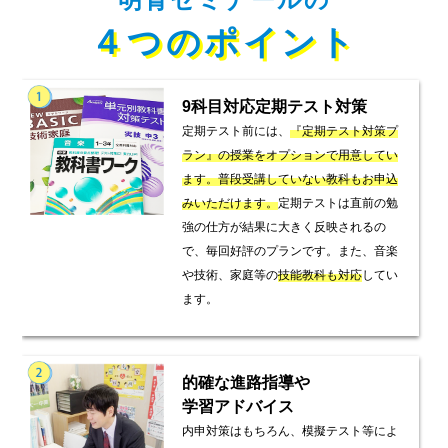
４つのポイント
9科目対応定期テスト対策
定期テスト前には、
『定期テスト対策プ
ラン』の授業をオプションで用意してい
ます。普段受講していない教科もお申込
みいただけます。
定期テストは直前の勉
強の仕方が結果に大きく反映されるの
で、毎回好評のプランです。また、音楽
や技術、家庭等の
技能教科も対応
してい
ます。
的確な進路指導や
学習アドバイス
内申対策はもちろん、模擬テスト等によ