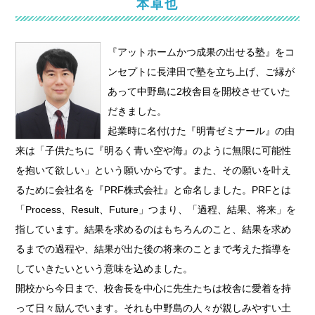
本卓也
『アットホームかつ成果の出せる塾』をコ
ンセプトに長津田で塾を立ち上げ、ご縁が
あって中野島に2校舎目を開校させていた
だきました。
起業時に名付けた『明青ゼミナール』の由
来は「子供たちに『明るく青い空や海』のように無限に可能性
を抱いて欲しい」という願いからです。また、その願いを叶え
るために会社名を『PRF株式会社』と命名しました。PRFとは
「Process、Result、Future」つまり、「過程、結果、将来」を
指しています。結果を求めるのはもちろんのこと、結果を求め
るまでの過程や、結果が出た後の将来のことまで考えた指導を
していきたいという意味を込めました。
開校から今日まで、校舎長を中心に先生たちは校舎に愛着を持
って日々励んでいます。それも中野島の人々が親しみやすい土