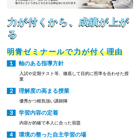
力が付くから、成績が上が
る
明青ゼミナールで力が付く理由
１
軸のある指導方針
入試や定期テスト等、徹底して目的に照準を合わせた授
業
２
理解度の高まる授業
優秀かつ根気強い講師陣
３
学習内容の定着
内容が的確で本人に合った宿題
４
環境の整った自主学習の場