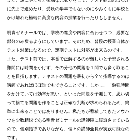
また、逆にやたらと極端な先取りをして、テスト範囲のはるか
に先まで進めたり、受験の学年でもないのにやみくもに学校と
かけ離れた極端に高度な内容の授業を行ったりもしません。
明青ゼミナールでは、学校の進度や内容に合わせつつ、必要な
部分のみ戻るようにしています。そのため、普段の授業自体が
テスト対策になるので、定期テストに対応が出来るのです。
また、テスト前では、本番で正解するのが難しいと予想される
難問には時間をかけず、その分他の問題を１問でも多く取るこ
とを目指します。テキストの問題を最初から全て指導するのは
講師であればほぼ誰でもできることです。しかし、「勉強時間
をかけていては効率が悪い」といった問題を予測して、思い切
って捨てる問題を作ることは正確な判断が求められるため、簡
単に出来ることではありません。私たちが蓄積してきたノウハ
ウを少数精鋭である明青ゼミナールの講師陣に浸透させている
ので、個別指導でありながら、個々の講師全員が実践可能なの
です。